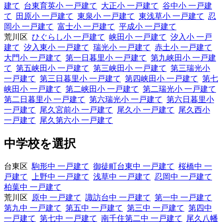
建て
台東育英小 一戸建て
大正小 一戸建て
谷中小 一戸建
て
田原小 一戸建て
東泉小 一戸建て
東浅草小 一戸建て
忍
岡小 一戸建て
富士小 一戸建て
平成小 一戸建て
荒川区
ひぐらし小 一戸建て
峡田小 一戸建て
汐入小 一戸
建て
汐入東小 一戸建て
瑞光小 一戸建て
赤土小 一戸建て
大門小 一戸建て
第一日暮里小 一戸建て
第九峡田小 一戸建
て
第五峡田小 一戸建て
第三峡田小 一戸建て
第三瑞光小
一戸建て
第三日暮里小 一戸建て
第四峡田小 一戸建て
第七
峡田小 一戸建て
第二峡田小 一戸建て
第二瑞光小 一戸建て
第二日暮里小 一戸建て
第六瑞光小 一戸建て
第六日暮里小
一戸建て
尾久宮前小 一戸建て
尾久小 一戸建て
尾久西小
一戸建て
尾久第六小 一戸建て
中学校を選択
台東区
駒形中 一戸建て
御徒町台東中 一戸建て
桜橋中 一
戸建て
上野中 一戸建て
浅草中 一戸建て
忍岡中 一戸建て
柏葉中 一戸建て
荒川区
原中 一戸建て
諏訪台中 一戸建て
第一中 一戸建て
第九中 一戸建て
第五中 一戸建て
第三中 一戸建て
第四中
一戸建て
第七中 一戸建て
南千住第二中 一戸建て
尾久八幡