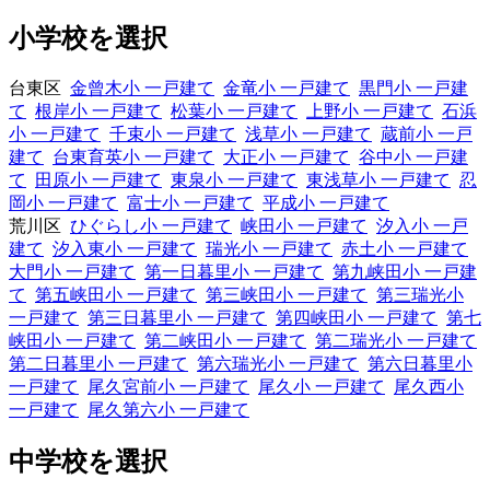
小学校を選択
台東区
金曾木小 一戸建て
金竜小 一戸建て
黒門小 一戸建
て
根岸小 一戸建て
松葉小 一戸建て
上野小 一戸建て
石浜
小 一戸建て
千束小 一戸建て
浅草小 一戸建て
蔵前小 一戸
建て
台東育英小 一戸建て
大正小 一戸建て
谷中小 一戸建
て
田原小 一戸建て
東泉小 一戸建て
東浅草小 一戸建て
忍
岡小 一戸建て
富士小 一戸建て
平成小 一戸建て
荒川区
ひぐらし小 一戸建て
峡田小 一戸建て
汐入小 一戸
建て
汐入東小 一戸建て
瑞光小 一戸建て
赤土小 一戸建て
大門小 一戸建て
第一日暮里小 一戸建て
第九峡田小 一戸建
て
第五峡田小 一戸建て
第三峡田小 一戸建て
第三瑞光小
一戸建て
第三日暮里小 一戸建て
第四峡田小 一戸建て
第七
峡田小 一戸建て
第二峡田小 一戸建て
第二瑞光小 一戸建て
第二日暮里小 一戸建て
第六瑞光小 一戸建て
第六日暮里小
一戸建て
尾久宮前小 一戸建て
尾久小 一戸建て
尾久西小
一戸建て
尾久第六小 一戸建て
中学校を選択