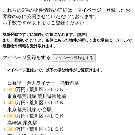
これらの5件の物件情報の詳細は「
マイページ
」登録したお
客様のみに公開させていただいております。
お手数ですが以下よりご登録ください。
簡単登録ですぐに物件がご覧になれます。(無料)
また、登録いただくと、条件にあった物件が新しく出た場合に、メールで
最新物件情報を受け取れます。
マイページ登録をする
「マイページ登録」で、以下の様な物件がご覧頂けます。
日暮里・舎人ライナー 熊野前駅
/
4980
万円 / 荒川区
/ 3ＬＤＫ
東京都荒川線 荒川遊園地前
/
5480
万円 / 荒川区
/ 3ＬＤＫ
東京都荒川線 小台駅
/
6380
万円 / 荒川区
/ 4ＬＤＫ
高崎線 尾久駅
/
6980
万円 / 荒川区
/ 5ＬＤＫ