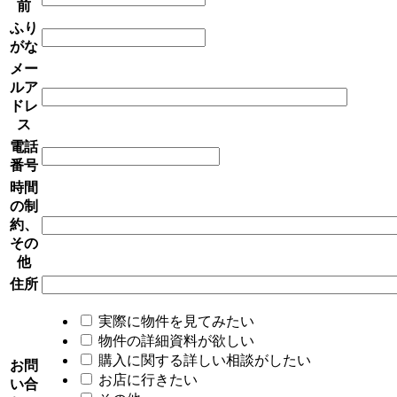
前
ふり
がな
メー
ルア
ドレ
ス
電話
番号
時間
の制
約、
その
他
住所
実際に物件を見てみたい
物件の詳細資料が欲しい
購入に関する詳しい相談がしたい
お問
お店に行きたい
い合