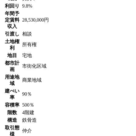
利回り
9.8%
年間予
定賃料
28,530,000円
収入
引渡し
相談
土地権
所有権
利
地目
宅地
都市計
市街化区域
画
用途地
商業地域
域
建ぺい
90％
率
容積率
500％
階数
4階建
構造
鉄骨造
取引態
仲介
様