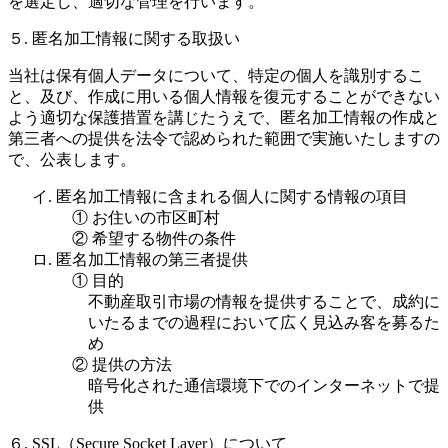
を選定し、適切な管理を行います。
５. 匿名加工情報に関する取扱い
当社は保有個人データについて、特定の個人を識別するこ
と、及び、作成に用いる個人情報を復元することができない
よう適切な保護措置を講じたうえで、匿名加工情報の作成と
第三者への提供を法令で認められた範囲で実施いたしますの
で、公表します。
イ. 匿名加工情報に含まれる個人に関する情報の項目
① お住いの市区町村
② 希望する物件の条件
ロ. 匿名加工情報の第三者提供
① 目的
不動産取引市場の情報を提供することで、成約に
いたるまでの過程において広く見込み客を募るた
め
② 提供の方法
暗号化された通信環境下でのインターネットで提
供
６. SSL（Secure Socket Layer）について