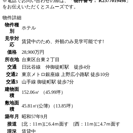
※電話でお問い合わせの際は、「
物件番号： R2577019498
」
をお伝えいただくとスムーズです。
物件詳細
物件種
ホテル
別
見学対
賃貸中のため、外観のみ見学可能です!
応
価格
28,900万円
所在地
台東区台東２丁目
交通
日比谷線 仲御徒町駅 徒歩4分
交通2
東京メトロ銀座線 上野広小路駅 徒歩10分
交通3
山手線 御徒町駅 徒歩7分
建物面
152.06㎡ （45.99坪）
積
敷地面
45.81㎡(公簿) （13.85坪）
積
築年月
昭和57年9月
接道
[北：11ｍ]に6.4ｍ面す [西：11ｍ]に4.7ｍ面す
現況
賃貸中