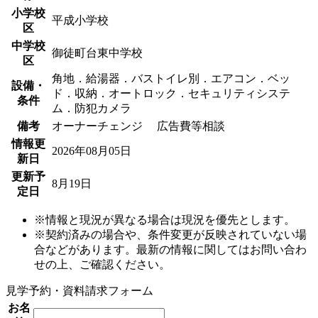
小学校
平成小学校
区
中学校
御徒町台東中学校
区
角地．給湯器．バストイレ別．エアコン．ベッ
設備・
ド．収納．オートロック．セキュリティシステ
条件
ム．防犯カメラ
備考
オーナーチェンジ 広告費等相談
情報更
2026年08月05日
新日
更新予
8月19日
定日
※情報と現況が異なる場合は現況を優先とします。
※契約済みの場合や、条件変更が反映されていない場
合などがあります。最新の情報に関してはお問い合わ
せの上、ご確認ください。
見学予約・資料請求フォーム
お名