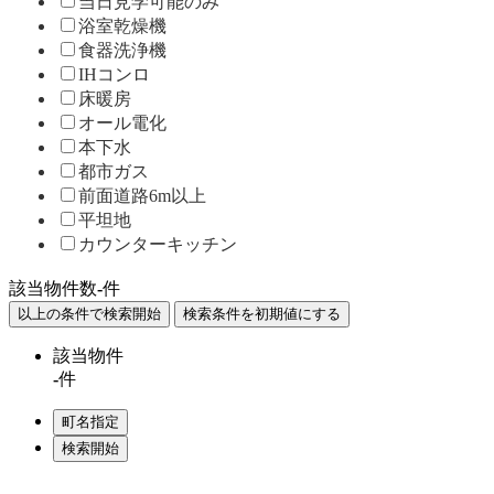
当日見学可能のみ
浴室乾燥機
食器洗浄機
IHコンロ
床暖房
オール電化
本下水
都市ガス
前面道路6m以上
平坦地
カウンターキッチン
該当物件数
-
件
該当物件
-
件
Home