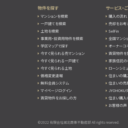
物件を探す
サービス・
マンションを検索
購入の流れ
一戸建てを検索
売却をお考
土地を検索
SelFin
事業用・投資用物件を検索
全国マンシ
学区マップで探す
オーナーコ
今すぐ見られる売マンション
賃貸物件を
今すぐ見られる一戸建て
家族信託の
今すぐ見られる土地
ローンシミ
価格変更速報
住まいの購
無料会員システム
住まいの売
マイページログイン
JYOHOK
賃貸物件をお探しの方
住まい購入
お客様の声
©2022 有限会社城北商事不動産部 All rights reserved.