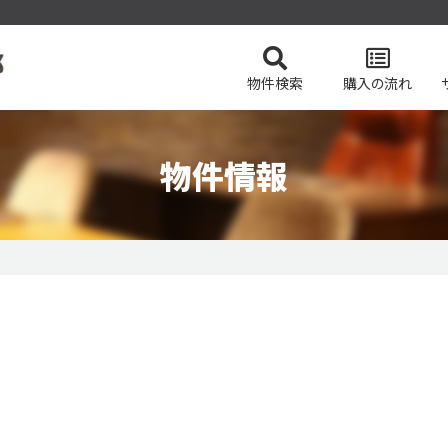
物件検索
購入の流れ
物件情報
てを検索
会社概要
土地を検索
スタッフ紹介
賃貸物件を貸し
事業用・投資
一戸建て
今すぐ見られる土地
マイページログイン
賃貸物件をお探しの方