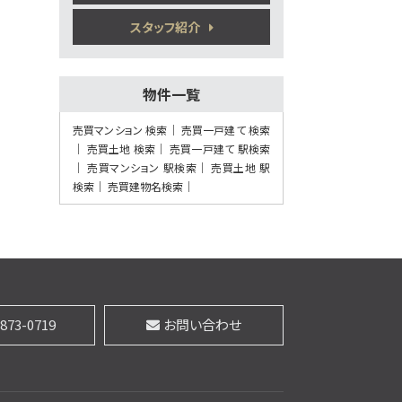
スタッフ紹介
第7位
2,800万円
物件一覧
3ＬＤＫ
つくばＥＸ 浅草
売買マンション 検索
売買一戸建て 検索
売買土地 検索
売買一戸建て 駅検索
売買マンション 駅検索
売買土地 駅
第8位
検索
売買建物名検索
1,060万円
ワンルーム
浅草駅
歩8分
第9位
3873-0719
お問い合わせ
5,330万円
3ＬＤＫ
東向島駅
歩19分