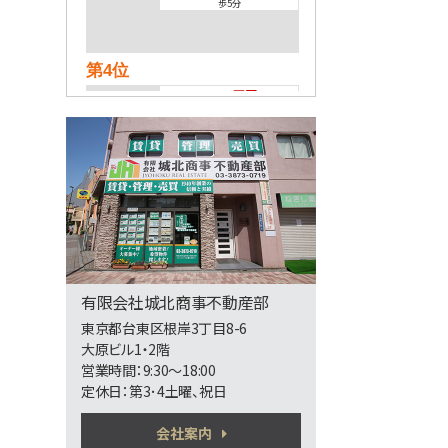
歩5分
第4位
3,080万円
ワンルーム
上野駅
歩9分
第5位
6,680万円
3ＬＤＫ
東京メトロ日比谷線 南千
住 徒歩2分
有限会社城北商事不動産部
施工：株式会社間組
東京都台東区根岸3丁目8-6
大原ビル1・2階
第6位
営業時間：9:30～18:00
21,000万円
定休日：第3･4土曜、祝日
75.03㎡
秋葉原駅
会社案内
歩8分