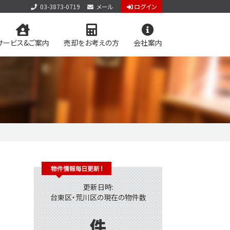
03-3873-0719
メール
ログイン
サービス&ご案内
売却をお考えの方
会社案内
お問い合わせ
お知らせ
個人情報保護方針
スタッフブログ
たい大家様へ
用物件を検索
学区マップで探す
更新日時:
台東区・荒川区の現在の物件数
件