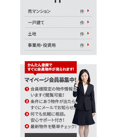
住まい購入の基礎知識
売マンション
件
一戸建て
件
土地
件
事業用・投資用
件