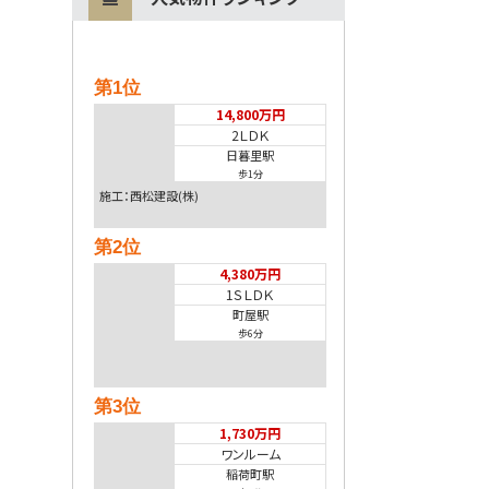
第1位
14,800万円
2ＬＤＫ
日暮里駅
歩1分
施工：西松建設(株)
第2位
4,380万円
1ＳＬＤＫ
町屋駅
歩6分
第3位
1,730万円
ワンルーム
稲荷町駅