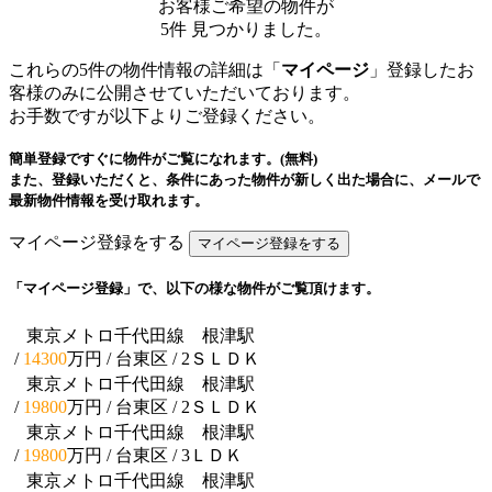
お客様ご希望の物件が
5
件
見つかりました。
これらの5件の物件情報の詳細は「
マイページ
」登録したお
客様のみに公開させていただいております。
お手数ですが以下よりご登録ください。
簡単登録ですぐに物件がご覧になれます。(無料)
また、登録いただくと、条件にあった物件が新しく出た場合に、メールで
最新物件情報を受け取れます。
マイページ登録をする
「マイページ登録」で、以下の様な物件がご覧頂けます。
東京メトロ千代田線 根津駅
/
14300
万円 / 台東区
/ 2ＳＬＤＫ
東京メトロ千代田線 根津駅
/
19800
万円 / 台東区
/ 2ＳＬＤＫ
東京メトロ千代田線 根津駅
/
19800
万円 / 台東区
/ 3ＬＤＫ
東京メトロ千代田線 根津駅